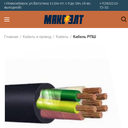
г.Новосибирск, ул.Ватутина 11 (пн-пт: с 9 до 18ч, сб-вс:
+7(383)213-
выходной)
72-32
Главная
Кабель и провод
Кабель
Кабель РПШ