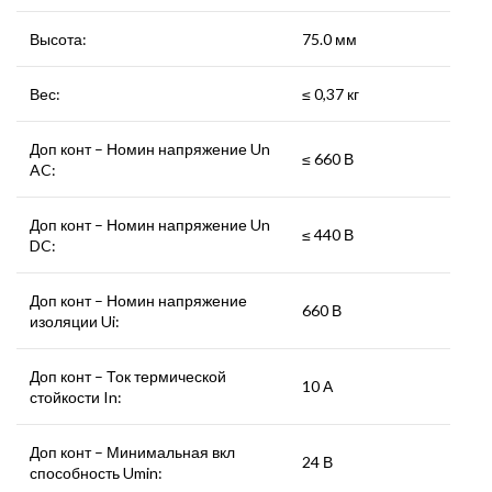
Высота:
75.0 мм
Вес:
≤ 0,37 кг
Доп конт – Номин напряжение Un
≤ 660 В
AC:
Доп конт – Номин напряжение Un
≤ 440 В
DC:
Доп конт – Номин напряжение
660 В
изоляции Ui:
Доп конт – Ток термической
10 А
стойкости In:
Доп конт – Минимальная вкл
24 В
способность Umin: