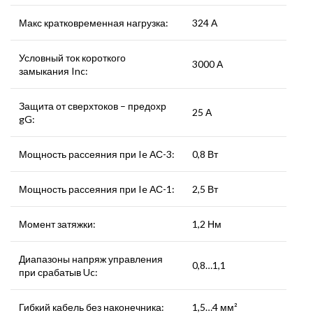
Макс кратковременная нагрузка:
324 А
Условный ток короткого
3000 А
замыкания Inc:
Защита от сверхтоков – предохр
25 А
gG:
Мощность рассеяния при Ie АС-3:
0,8 Вт
Мощность рассеяния при Ie АС-1:
2,5 Вт
Момент затяжки:
1,2 Нм
Диапазоны напряж управления
0,8…1,1
при срабатыв Uc:
Гибкий кабель без наконечника:
1,5…4 мм²