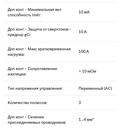
Доп конт – Минимальная вкл
10 мА
способность Imin:
Доп конт – Защита от сверхтоков –
10 А
предохр gG:
Доп конт – Макс кратковременная
100 А
нагрузка:
Доп конт – Сопротивление
> 10 мОм
изоляции:
Тип напряжения управления:
Переменный (AC)
Количество полюсов:
3
Доп конт – Сечение
1…4 мм²
присоединяемых проводников: