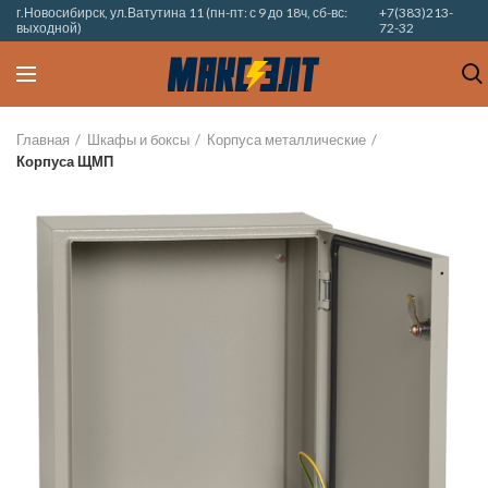
г.Новосибирск, ул.Ватутина 11 (пн-пт: с 9 до 18ч, сб-вс:
+7(383)213-
выходной)
72-32
Главная
Шкафы и боксы
Корпуса металлические
Корпуса ЩМП