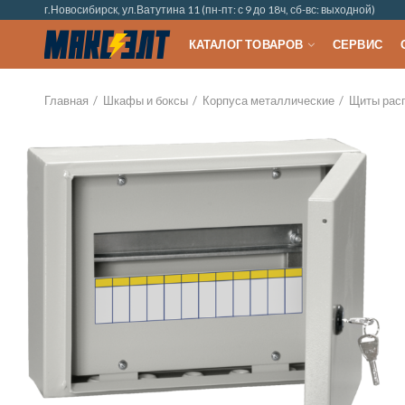
г.Новосибирск, ул.Ватутина 11 (пн-пт: с 9 до 18ч, сб-вс: выходной)
КАТАЛОГ ТОВАРОВ
СЕРВИС
Главная
Шкафы и боксы
Корпуса металлические
Щиты рас