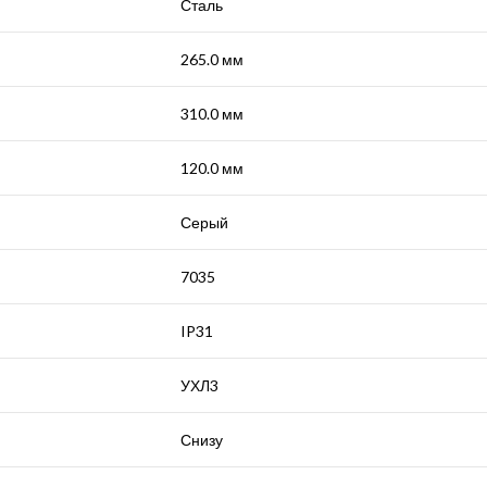
Сталь
265.0 мм
310.0 мм
120.0 мм
Серый
7035
IP31
УХЛ3
Снизу