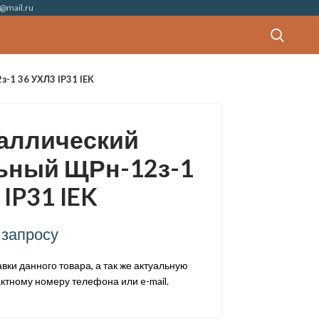
@mail.ru
-1 36 УХЛ3 IP31 IEK
аллический
ьный ЩРн-12з-1
IP31 IEK
 запросу
ки данного товара, а так же актуальную
ктному номеру телефона или e-mail.