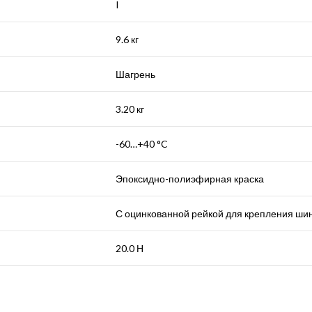
I
9.6 кг
Шагрень
3.20 кг
-60…+40 °C
Эпоксидно-полиэфирная краска
С оцинкованной рейкой для крепления шин
20.0 Н