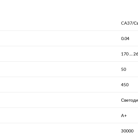
CA37/Св
0.04
170 … 2
50
450
Светодио
A+
30000