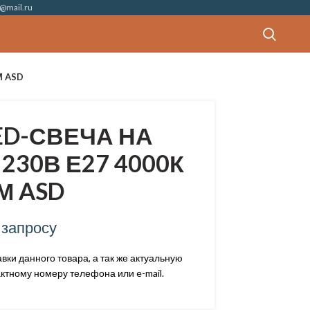
@mail.ru
М ASD
ED-СВЕЧА НА
230В Е27 4000К
М ASD
 запросу
ки данного товара, а так же актуальную
ктному номеру телефона или e-mail.