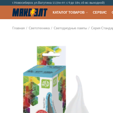
г.Новосибирск, ул.Ватутина 11 (пн-пт: с 9 до 18ч, сб-вс: выходной)
КАТАЛОГ ТОВАРОВ
СЕРВИС
Главная
Светотехника
Светодиодные лампы
Серия Станда