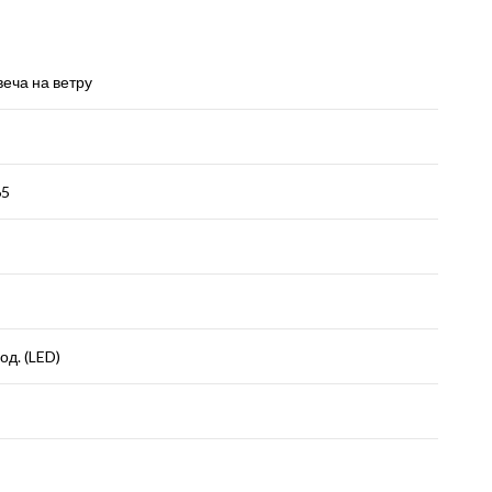
еча на ветру
65
д. (LED)