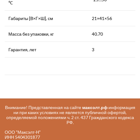
℃
Габариты [В×Г×Ш], см
21×41×56
Масса без упаковки, кг
40.70
Гарантия, лет
3
Внимание! Представленная на сайте
максэлт.рф
информация
ни при каких условиях не является публичной офертой,
определяемой положениями ч. 2 ст. 437 Гражданского кодекса
РФ.
ООО "Максэлт-Н"
ИНН 5404301877