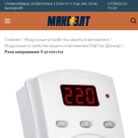
г.Новосибирск, ул.Ватутина 11 (пн-пт: с 9 до 18ч, сб-вс:
+7(383)213-
выходной)
72-32
Главная
Модульные устройства защиты и автоматики
Модульные устройства защиты и автоматики DigiTop (Донецк)
Реле напряжения V-protector