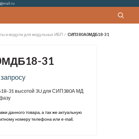
@mail.ru
еты и модули для модульных ИБП
СИП380А0МДБ18-31
МДБ18-31
 запросу
8-31 высотой 3U для СИП380А МД
фазу
ки данного товара, а так же актуальную
ктному номеру телефона или e-mail.