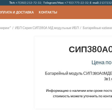
Тел:
+7(383) 213-72-32;
Telegram/Max:
+7 923 775-22-32;
E-mail:
2137232
ОПЛАТА И ДОСТАВКА
КОНТАКТЫ
ниринг"
ИБП Серия СИП380А МД модульные ИБП
Батарейные кабин
СИП380А0
Цена по
Батарейный модуль СИП380А0МДБ1
3в1 
Информацию о наличии или сроке постав
стоимость можете уточнить по конта