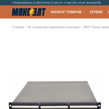
г.Новосибирск, ул.Ватутина 11 (пн-пт: с 9 до 18ч, сб-вс: выходной)
КАТАЛОГ ТОВАРОВ
СЕРВИС
Главная
Источники бесперебойного питания
ИБП "Связь инжи