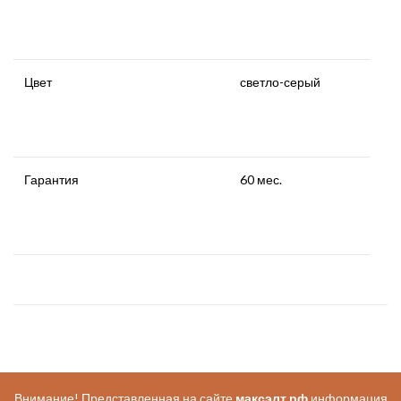
Цвет
светло-серый
Гарантия
60 мес.
Внимание! Представленная на сайте
максэлт.рф
информация