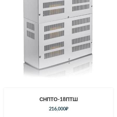
СНПТО-18ПТШ
216,000
₽