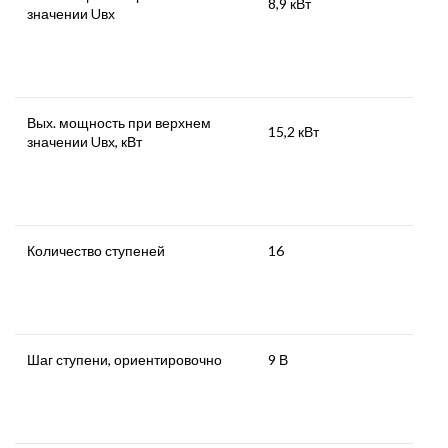
8,9 кВт
значении Uвх
Вых. мощность при верхнем
15,2 кВт
значении Uвх, кВт
Количество ступеней
16
Шаг ступени, ориентировочно
9 В