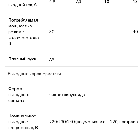
4,9
7,3
10
13
входной ток, А
Потребляемая
мощность в
режиме
30
40
холостого хода,
Вт
Плавный пуск
да
Выходные характеристики
Форма
выходного
чистая синусоида
сигнала
Номинальное
выходное
220/230/240 (по умолчанию – 220, настраив
напряжение, В