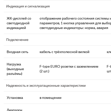
Индикация и сигнализация
ЖК-дисплей со
отображение рабочего состояния системы 
светодиодной
параметров, 1 кнопка управления для выб
индикацией
светодиодные индикаторы: норма, авария
Подключение
Входная сеть
кабель с трёхполюсной вилкой
кл
Нагрузка
F-type EURO розетки с заземлением
F-
(выходные
(2 шт.)
шт
разъёмы)
Надежность и эксплуатационные характеристики
Установка
в помещении
Диапазон