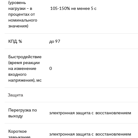
(уровень
нагрузки – в
105-150% не менее 5 с
процентах от
номинального
значения)
КПД, %
до 97
Быстродействие
(время реакции
на изменение
0
входного
напряжения), мс
Защита
Перегрузка по
электронная защита c восстановлением
выходу
Короткое
электронная защита c восстановлением
замыкание