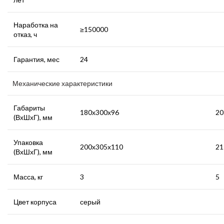
Наработка на
≥150000
отказ, ч
Гарантия, мес
24
Механические характеристики
Габариты
180х300х96
20
(ВхШхГ), мм
Упаковка
200х305х110
21
(ВхШхГ), мм
Масса, кг
3
5
Цвет корпуса
серый