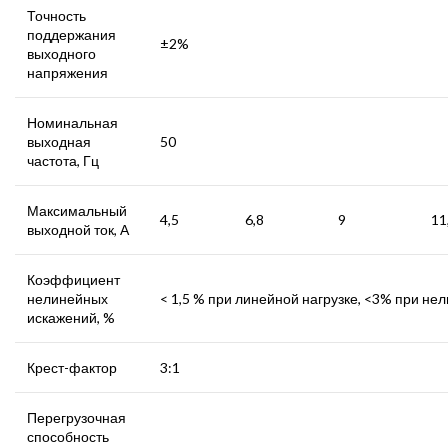
Точность
поддержания
±2%
выходного
напряжения
Номинальная
выходная
50
частота, Гц
Максимальный
4,5
6,8
9
11
выходной ток, А
Коэффициент
нелинейных
< 1,5 % при линейной нагрузке, <3% при не
искажений, %
Крест-фактор
3:1
Перегрузочная
способность