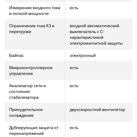
Измерение входного тока
есть
и полной мощности
Ограничение тока КЗ и
входной автоматический
перегрузки
выключатель с С-
характеристикой
электромагнитной защиты
Байпас
электронный
Микроконтроллерное
есть
управление
Анализатор сети и
есть
состояния
стабилизатора
Принудительное
двухскоростной вентилятор
охлаждение
Дублирующая защита от
есть
перенапряжений