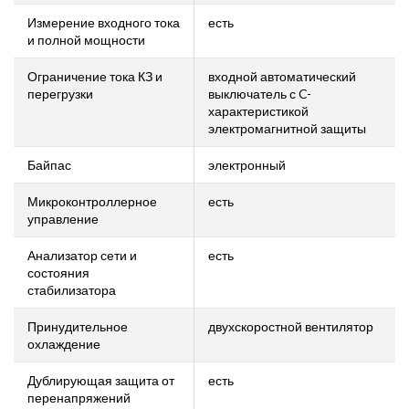
Измерение входного тока
есть
и полной мощности
Ограничение тока КЗ и
входной автоматический
перегрузки
выключатель с C-
характеристикой
электромагнитной защиты
Байпас
электронный
Микроконтроллерное
есть
управление
Анализатор сети и
есть
состояния
стабилизатора
Принудительное
двухскоростной вентилятор
охлаждение
Дублирующая защита от
есть
перенапряжений