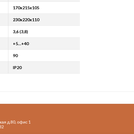
170х215х105
230х220х110
3,6 (3,8)
+5…+40
90
IP20
кая д.80, офис 1
32