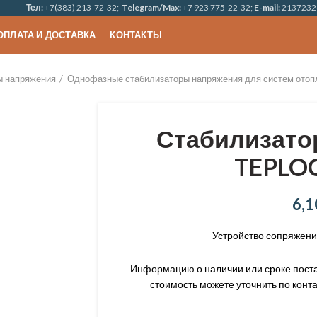
Тел:
+7(383) 213-72-32;
Telegram/Max:
+7 923 775-22-32;
E-mail:
2137232
ОПЛАТА И ДОСТАВКА
КОНТАКТЫ
ы напряжения
Однофазные стабилизаторы напряжения для систем отоп
Стабилизато
TEPLO
6,1
Устройство сопряжения
Информацию о наличии или сроке постав
стоимость можете уточнить по конта