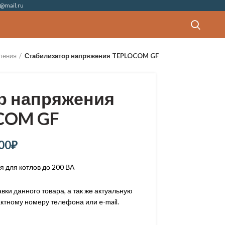
@mail.ru
ления
Стабилизатор напряжения TEPLOCOM GF
р напряжения
COM GF
00
₽
 для котлов до 200 ВА
ки данного товара, а так же актуальную
ктному номеру телефона или e-mail.