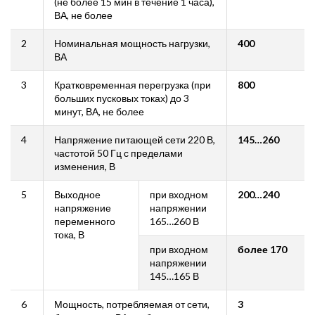
(не более 15 мин в течение 1 часа),
ВА, не более
2
Номинальная мощность нагрузки,
400
ВА
3
Кратковременная перегрузка (при
800
больших пусковых токах) до 3
минут, ВА, не более
4
Напряжение питающей сети 220 В,
145…260
частотой 50 Гц с пределами
изменения, В
5
Выходное
при входном
200…240
напряжение
напряжении
переменного
165…260 В
тока, В
при входном
более 170
напряжении
145…165 В
6
Мощность, потребляемая от сети,
3