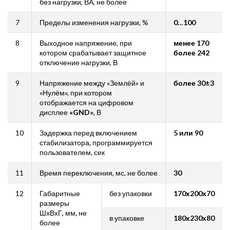
без нагрузки, ВА, не более
7
Пределы изменения нагрузки, %
0…100
8
Выходное напряжение, при
менее 170
котором срабатывает защитное
более 242
отключение нагрузки, В
9
Напряжение между «Землёй» и
более 30±3
«Нулём», при котором
отображается на цифровом
дисплее
«
GND»
, В
10
Задержка перед включением
5 или 90
стабилизатора, программируется
пользователем, сек
11
Время переключения, мс, не более
30
12
Габаритные
без упаковки
170х200х70
размеры
ШхВхГ, мм, не
в упаковке
180х230х80
более