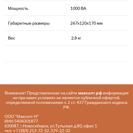
Мощность
1000 ВА
Габаритные размеры
267х120х170 мм
Вес
2,8 кг
Внимание! Представленная на сайте
максэлт.рф
информация
ни при каких условиях не является публичной офертой,
определяемой положениями ч. 2 ст. 437 Гражданского кодекса
РФ.
ООО "Максэлт-Н"
ИНН 5404301877
630087, г.Новосибирск, ул.Тульская д.80, офис 1
тел: +7 (383) 213-72-32, 375-22-32