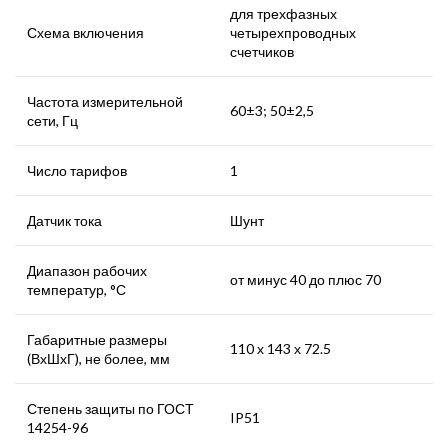
для трехфазных
Схема включения
четырехпроводных
счетчиков
Частота измерительной
60±3; 50±2,5
сети, Гц
Число тарифов
1
Датчик тока
Шунт
Диапазон рабочих
от минус 40 до плюс 70
температур, °С
Габаритные размеры
110 х 143 х 72.5
(ВхШхГ), не более, мм
Степень защиты по ГОСТ
IP51
14254-96