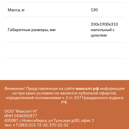
Масса, кг
130
330х1900х310
Габаритные размеры, мм
напольный с
цоколем
Внимание! Представленная на сайте
максэлт.рф
информация
ни при каких условиях не является публичной офертой,
определяемой положениями ч. 2 ст. 437 Гражданского кодекса
РФ.
ООО "Максэлт-Н"
ИНН 5404301877
630087, г.Новосибирск, ул.Тульская д.80, офис 1
тел: +7 (383) 213-72-32, 375-22-32