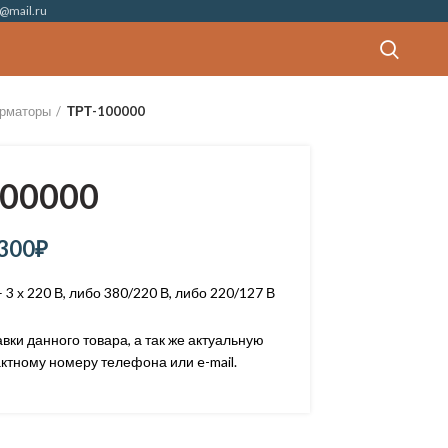
@mail.ru
рматоры
ТРТ-100000
00000
300
₽
 3 х 220 В, либо 380/220 В, либо 220/127 В
ки данного товара, а так же актуальную
ктному номеру телефона или e-mail.