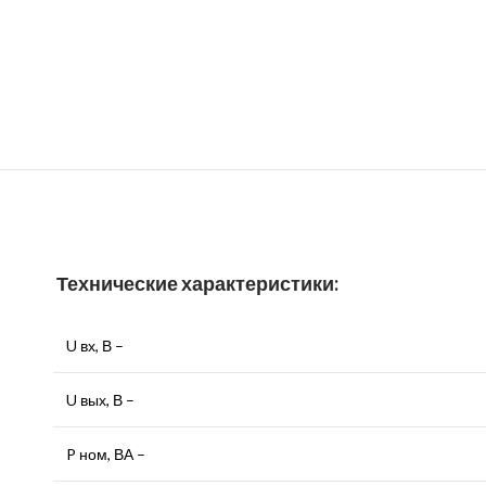
Технические характеристики:
U вх, В –
U вых, В –
P ном, ВА –