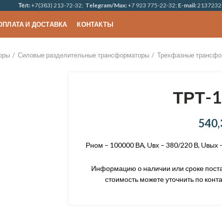
Тел:
+7(383) 213-72-32;
Telegram/Max:
+7 923 775-22-32;
E-mail:
2137232
ОПЛАТА И ДОСТАВКА
КОНТАКТЫ
оры
Силовые разделительные трансформаторы
Трехфазные трансфо
ТРТ-1
540,
Рном – 100000 ВА, Uвх – 380/220 В, Uвых –
Информацию о наличии или сроке постав
стоимость можете уточнить по конта