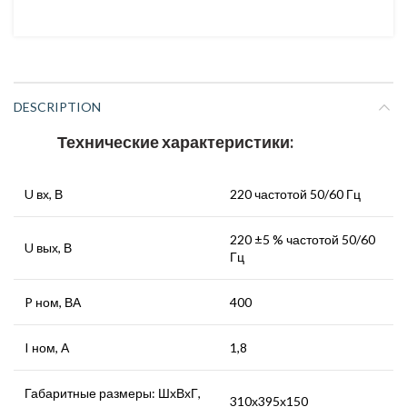
DESCRIPTION
Технические характеристики:
U вх, В
220 частотой 50/60 Гц
220 ±5 % частотой 50/60
U вых, В
Гц
P ном, ВА
400
I ном, А
1,8
Габаритные размеры: ШхВхГ,
310х395х150