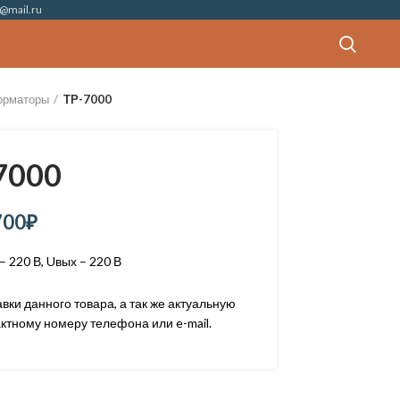
@mail.ru
орматоры
ТР-7000
7000
700
₽
– 220 В, Uвых – 220 В
ки данного товара, а так же актуальную
ктному номеру телефона или e-mail.