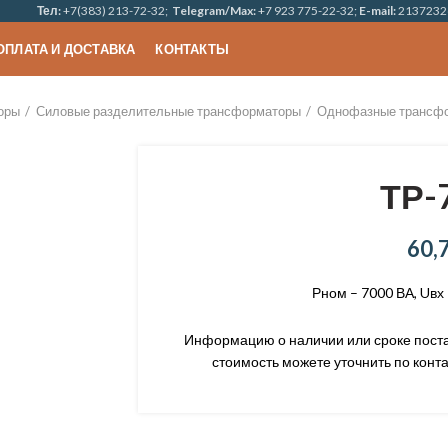
Тел:
+7(383) 213-72-32;
Telegram/Max:
+7 923 775-22-32;
E-mail:
2137232
ОПЛАТА И ДОСТАВКА
КОНТАКТЫ
оры
Силовые разделительные трансформаторы
Однофазные трансф
ТР-
60,
Рном – 7000 ВА, Uвх 
Информацию о наличии или сроке постав
стоимость можете уточнить по конта