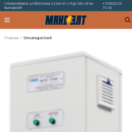
г.Новосибирск, ул.Ватутина 11 (пн-пт: с 9 до 18ч, сб-вс:
+7(383)213-
выходной)
72-32
Главная
Uncategorized