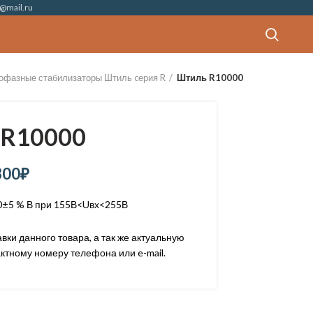
@mail.ru
офазные стабилизаторы Штиль cерия R
Штиль R10000
R10000
300
₽
0±5 % В при 155В<Uвх<255В
ки данного товара, а так же актуальную
ктному номеру телефона или e-mail.