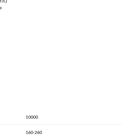
.п.)
е
10000
160-260