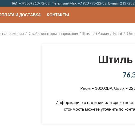
Тел:
+7(383) 213-72-32;
Telegram/Max:
+7 923 775-22-32;
E-mail:
2137232
ОПЛАТА И ДОСТАВКА
КОНТАКТЫ
ы напряжения
Стабилизаторы напряжения "Штиль" (Россия, Тула)
Одн
Штиль 
76,
Pном – 10000ВА, Uвых – 22
Информацию о наличии или сроке постав
стоимость можете уточнить по конта