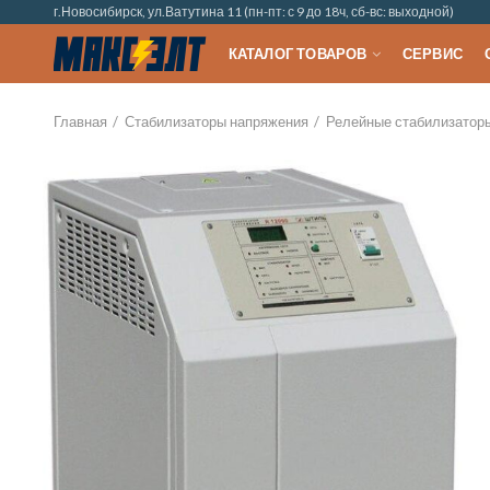
г.Новосибирск, ул.Ватутина 11 (пн-пт: с 9 до 18ч, сб-вс: выходной)
КАТАЛОГ ТОВАРОВ
СЕРВИС
Главная
Стабилизаторы напряжения
Релейные стабилизатор