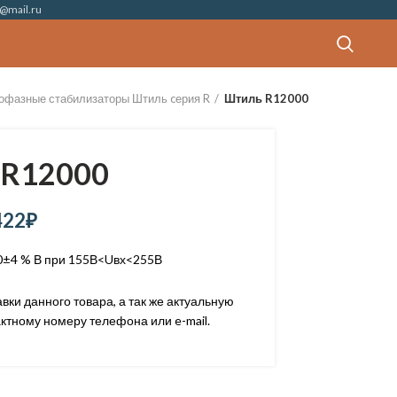
@mail.ru
офазные стабилизаторы Штиль cерия R
Штиль R12000
R12000
422
₽
0±4 % В при 155В<Uвх<255В
ки данного товара, а так же актуальную
ктному номеру телефона или e-mail.