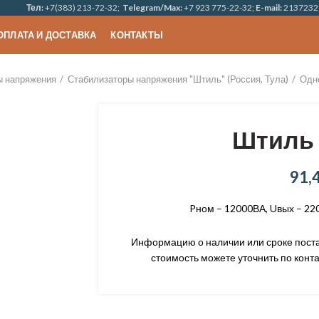
Тел:
+7(383) 213-72-32;
Telegram/Max:
+7 923 775-22-32;
E-mail:
2137232
ОПЛАТА И ДОСТАВКА
КОНТАКТЫ
ы напряжения
Стабилизаторы напряжения "Штиль" (Россия, Тула)
Одн
Штиль 
91,
Pном – 12000ВА, Uвых – 22
Информацию о наличии или сроке постав
стоимость можете уточнить по конта