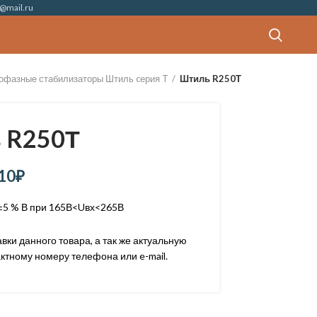
@mail.ru
офазные стабилизаторы Штиль cерия T
Штиль R250Т
 R250Т
10
₽
±5 % В при 165В<Uвх<265В
ки данного товара, а так же актуальную
ктному номеру телефона или e-mail.