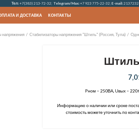
Тел:
+7(383) 213-72-32;
Telegram/Max:
+7 923 775-22-32;
E-mail:
2137232
ОПЛАТА И ДОСТАВКА
КОНТАКТЫ
ы напряжения
Стабилизаторы напряжения "Штиль" (Россия, Тула)
Одн
Штиль
7,0
Pном – 250ВА, Uвых – 220
Информацию о наличии или сроке постав
стоимость можете уточнить по конта