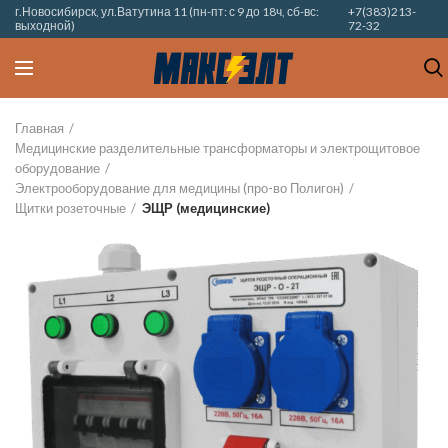
г.Новосибирск, ул.Ватутина 11 (пн-пт: с 9 до 18ч, сб-вс:
+7(383)213-
выходной)
72-32
Главная
Медицинские разделительные трансформаторы и электрощитовое
оборудование
Электрооборудование для медицины (про-во Полигон)
Щитки розеточные
ЭЩР (медицинские)