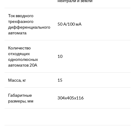
нейтрали и земли
Ток вводного
трехфазного
50 А/100 мА
дифференциального
автомата
Количество
отходящих
10
однополюсных
автоматов 20А
Масса, кг
15
Габаритные
304х405х116
размеры, мм