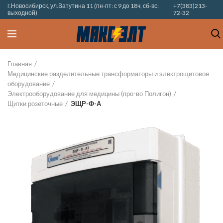
г.Новосибирск, ул.Ватутина 11 (пн-пт: с 9 до 18ч, сб-вс:
+7(383)213-
выходной)
72-32
Главная
Медицинские разделительные трансформаторы и электрощитовое
оборудование
Электрооборудование для медицины (про-во Полигон)
Щитки розеточные
ЭЩР-Ф-А