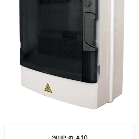
ЭЩР-Ф-А10