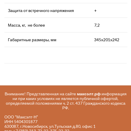
Защита от встречного напряжения
+
Масса, кг, не более
7,2
Габаритные размеры, мм
345х201х242
Внимание! Представленная на сайте
максэлт.рф
информация
ни при каких условиях не является публичной офертой,
определяемой положениями ч. 2 ст. 437 Гражданского кодекса
РФ.
ООО "Максэлт-Н"
ИНН 5404301877
630087, г.Новосибирск, ул.Тульская д.80, офис 1
тел: +7 (383) 213-72-32, 375-22-32