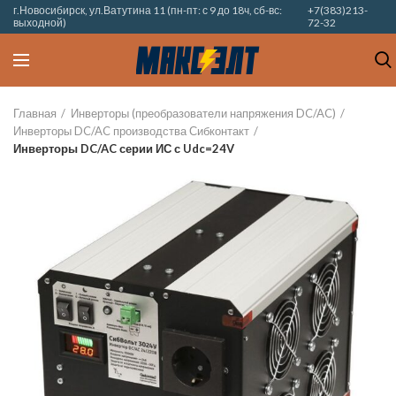
г.Новосибирск, ул.Ватутина 11 (пн-пт: с 9 до 18ч, сб-вс:
+7(383)213-
выходной)
72-32
Главная
Инверторы (преобразователи напряжения DC/AC)
Инверторы DC/AC производства Сибконтакт
Инверторы DC/AC серии ИС с Udc=24V