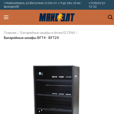
г.Новосибирск, ул.Ватутина 11 (пн-пт: с 9 до 18ч, сб-вс:
+7(383)213-
выходной)
72-32
Главная
Батарейные шкафы и блоки ELTENA
Батарейные шкафы BFT4 - BFT20