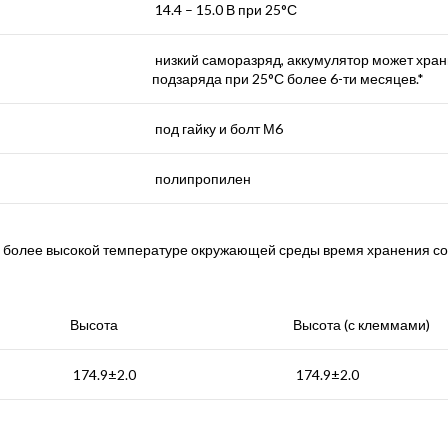
14.4 – 15.0 В при 25°С
низкий саморазряд, аккумулятор может хран
подзаряда при 25°С более 6-ти месяцев.*
под гайку и болт М6
полипропилен
и более высокой температуре окружающей среды время хранения с
Высота
Высота (с клеммами)
174.9±2.0
174.9±2.0