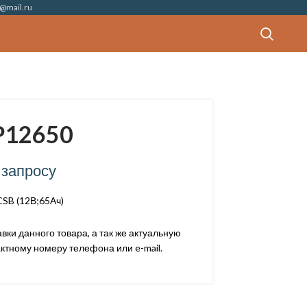
@mail.ru
P12650
 запросу
SB (12В;65Ач)
ки данного товара, а так же актуальную
ктному номеру телефона или e-mail.