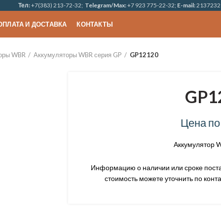
Тел:
+7(383) 213-72-32;
Telegram/Max:
+7 923 775-22-32;
E-mail:
2137232
ОПЛАТА И ДОСТАВКА
КОНТАКТЫ
оры WBR
Аккумуляторы WBR серия GP
GP12120
GP1
Цена по
Аккумулятор W
Информацию о наличии или сроке постав
стоимость можете уточнить по конта