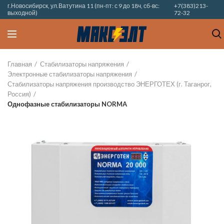
г.Новосибирск, ул.Ватутина 11 (пн-пт: с 9 до 18ч, сб-вс:
+7(383)213-
выходной)
72-32
Главная
Стабилизаторы напряжения
Электронные стабилизаторы напряжения
Стабилизаторы напряжения производство ЭНЕРГОТЕХ (г. Таганрог,
Россия)
Однофазные стабилизаторы NORMA