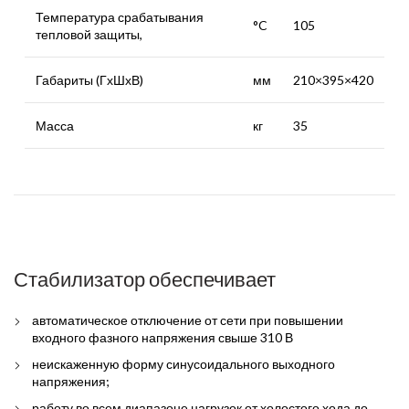
Температура срабатывания
°C
105
тепловой защиты,
Габариты (ГхШхВ)
мм
210×395×420
Масса
кг
35
Стабилизатор обеспечивает
автоматическое отключение от сети при повышении
входного фазного напряжения свыше 310 В
неискаженную форму синусоидального выходного
напряжения;
работу во всем диапазоне нагрузок от холостого хода до