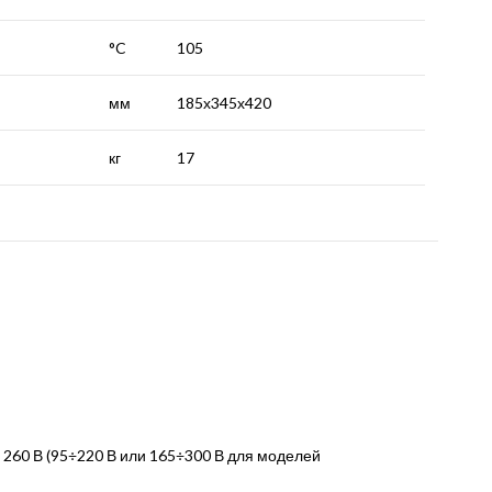
°C
105
мм
185х345х420
кг
17
260 В (95÷220 В или 165÷300 В для моделей