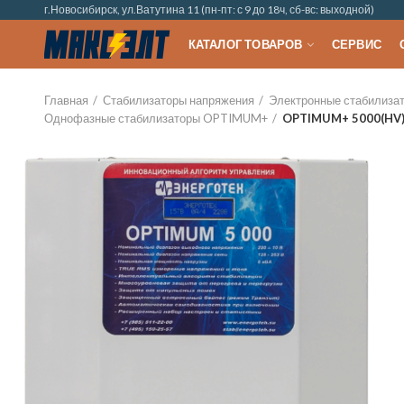
г.Новосибирск, ул.Ватутина 11 (пн-пт: с 9 до 18ч, сб-вс: выходной)
КАТАЛОГ ТОВАРОВ
СЕРВИС
Главная
Стабилизаторы напряжения
Электронные стабилиза
Однофазные стабилизаторы OPTIMUM+
OPTIMUM+ 5000(HV