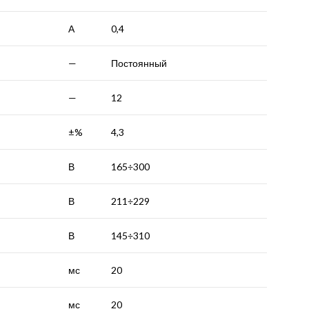
А
0,4
—
Постоянный
—
12
±%
4,3
В
165÷300
В
211÷229
В
145÷310
мс
20
мс
20