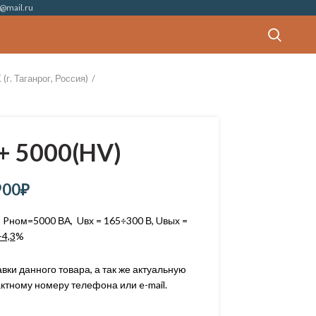
@mail.ru
. Таганрог, Россия)
 5000(HV)
900
₽
Pном=5000 ВА, Uвх = 165÷300 В, Uвых =
+4,3
%
ки данного товара, а так же актуальную
ктному номеру телефона или e-mail.