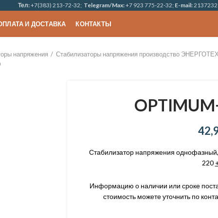
Тел:
+7(383) 213-72-32;
Telegram/Max:
+7 923 775-22-32;
E-mail:
2137232
ОПЛАТА И ДОСТАВКА
КОНТАКТЫ
торы напряжения
Стабилизаторы напряжения производство ЭНЕРГОТЕХ (г
)
OPTIMUM+
42,
Стабилизатор напряжения однофазный, 
220
Информацию о наличии или сроке постав
стоимость можете уточнить по конта