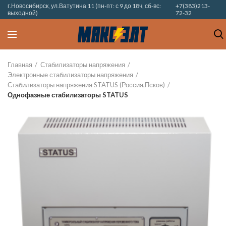
г.Новосибирск, ул.Ватутина 11 (пн-пт: с 9 до 18ч, сб-вс:
+7(383)213-
выходной)
72-32
Главная
Стабилизаторы напряжения
Электронные стабилизаторы напряжения
Стабилизаторы напряжения STATUS (Россия,Псков)
Однофазные стабилизаторы STATUS