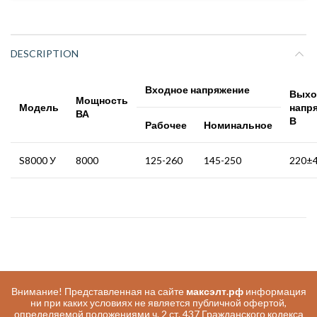
DESCRIPTION
Входное напряжение
Выхо
Мощность
Модель
напр
ВА
В
Рабочее
Номинальное
S8000 У
8000
125-260
145-250
220±
Внимание! Представленная на сайте
максэлт.рф
информация
ни при каких условиях не является публичной офертой,
определяемой положениями ч. 2 ст. 437 Гражданского кодекса