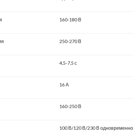
я
160-180 В
ия
250-270 В
4,5-7,5 с
16 А
160-250 В
100 В/120 В/230 В одновременно