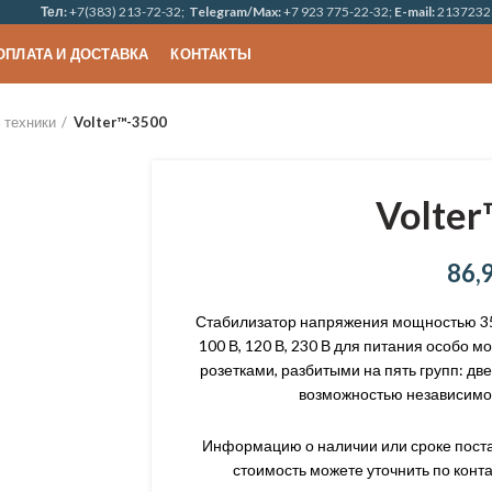
Тел:
+7(383) 213-72-32;
Telegram/Max:
+7 923 775-22-32;
E-mail:
2137232
ОПЛАТА И ДОСТАВКА
КОНТАКТЫ
 техники
Volter™-3500
Volter
86,
Стабилизатор напряжения мощностью 3
100 В, 120 В, 230 В для питания особо 
розетками, разбитыми на пять групп: две 
возможностью независимо
Информацию о наличии или сроке постав
стоимость можете уточнить по конта