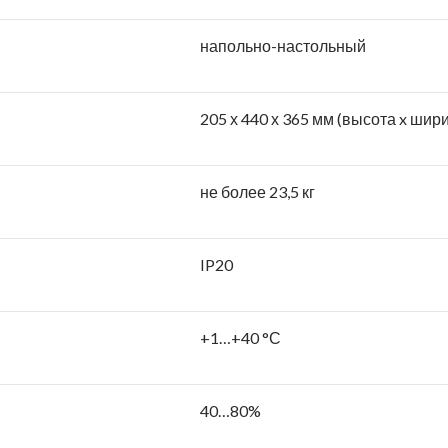
напольно-настольный
205 х 440 х 365 мм (высота x шири
не более 23,5 кг
IP20
+1…+40 °С
40…80%