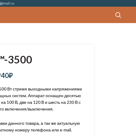
@mail.ru
™-3500
940
₽
500 Вт стремя выходными напряжениями
мощных систем. Аппарат оснащен десятью
на 100 В, две на 120 В и шесть на 230 В с
го включения/выключения.
ки данного товара, а так же актуальную
ктному номеру телефона или e-mail.