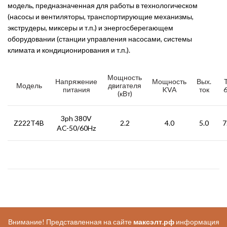
модель, предназначенная для работы в технологическом
(насосы и вентиляторы, транспортирующие механизмы,
экструдеры, миксеры и т.п.) и энергосберегающем
оборудовании (станции управления насосами, системы
климата и кондиционирования и т.п.).
Мощность
Напряжение
Мощность
Вых.
Модель
двигателя
питания
KVA
ток
(кВт)
3ph 380V
Z222T4B
2.2
4.0
5.0
7
AC-50/60Hz
Внимание! Представленная на сайте
максэлт.рф
информация