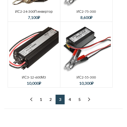
ИС2-24-300П инвертор
ИС2-75-300
7,100
₽
8,600
₽
ИС3-12-600М3
ИС2-55-300
10,000
₽
10,300
₽
1
2
3
4
5