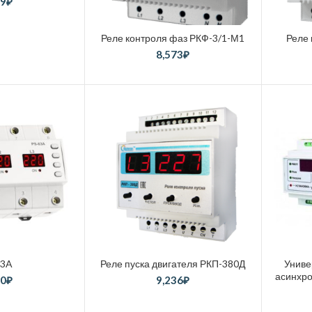
49
₽
Реле контроля фаз РКФ-3/1-М1
Реле
8,573
₽
63A
Реле пуска двигателя РКП-380Д
Униве
асинхро
30
₽
9,236
₽