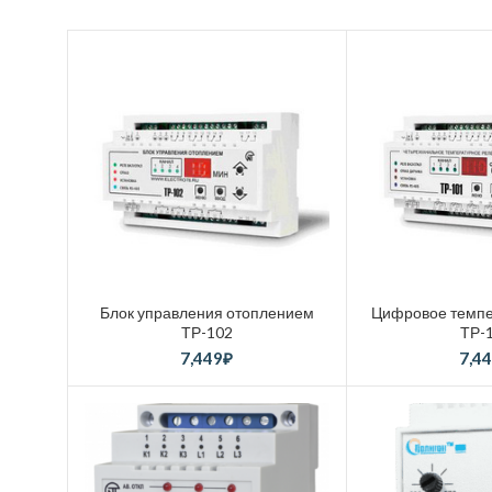
Блок управления отоплением
Цифровое темпе
ТР-102
ТР-
7,449
₽
7,4