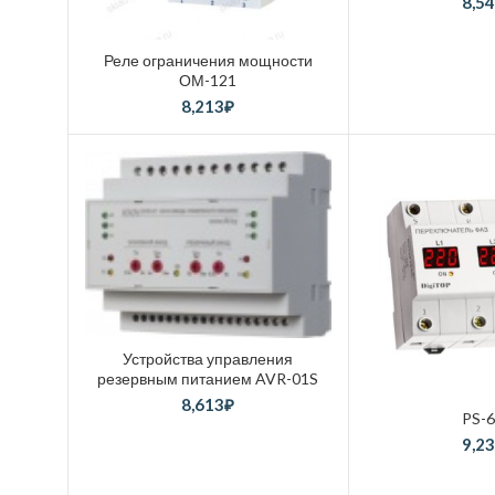
8,5
Реле ограничения мощности
ОМ-121
8,213
₽
Устройства управления
резервным питанием AVR-01S
8,613
₽
PS-
9,2