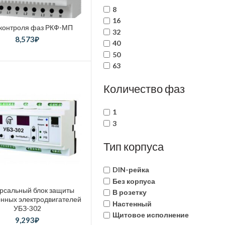
8
16
 контроля фаз РКФ-МП
32
8,573
₽
40
50
63
Количество фаз
1
3
Тип корпуса
DIN-рейка
Без корпуса
рсальный блок защиты
В розетку
нных электродвигателей
Настенный
УБЗ-302
Щитовое исполнение
9,293
₽