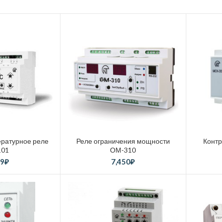
ратурное реле
Реле ограничения мощности
Конт
101
ОМ-310
49
₽
7,450
₽