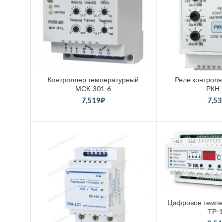
Контроллер температурный
Реле контрол
МСК-301-6
РКН
7,519
₽
7,5
Цифровое темпе
TР-