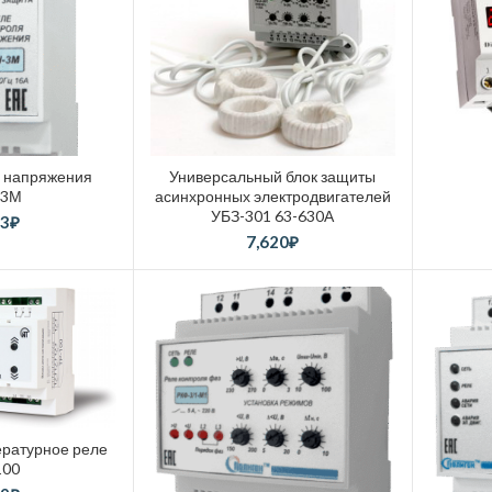
я напряжения
Универсальный блок защиты
-3М
асинхронных электродвигателей
УБЗ-301 63-630А
33
₽
7,620
₽
ратурное реле
100