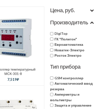
Цена, руб.
Производитель
DigiTop
ГК "Полигон"
Евроавтоматика
Новатек-Электро
Росток Электро
Тип прибора
роллер температурный
МСК-301-8
GSM контроллер
7,519
₽
Автоматический ввод
резерва
Амперметры и
вольтметры
Защита и управление