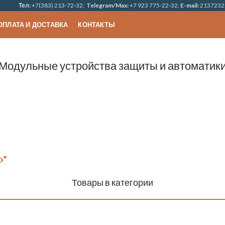
Тел:
+7(383) 213-72-32;
Telegram/Max:
+7 923 775-22-32;
E-mail:
2137232
ОПЛАТА И ДОСТАВКА
КОНТАКТЫ
Модульные устройства защиты и автоматик
Ф”
Товары в категории