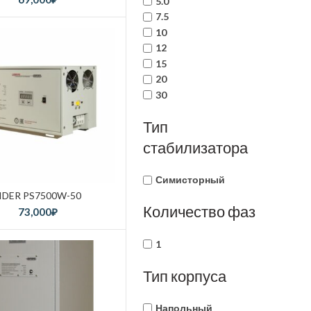
5.0
7.5
10
12
15
20
30
Тип
стабилизатора
Симисторный
IDER PS7500W-50
Количество фаз
73,000
₽
1
Тип корпуса
Напольный