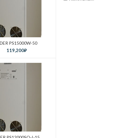
IDER PS15000W-50
119,200
₽
DER PS12000SQ-I-15