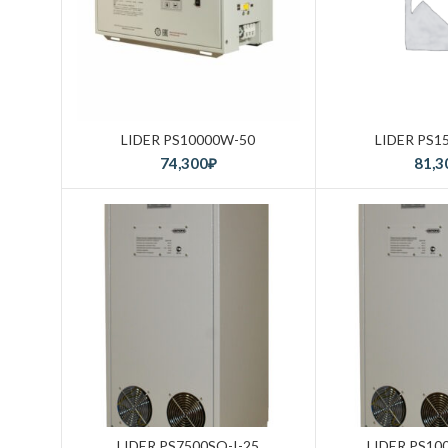
LIDER PS10000W-50
LIDER PS1
74,300
₽
81,3
LIDER PS7500SQ-I-25
LIDER PS10