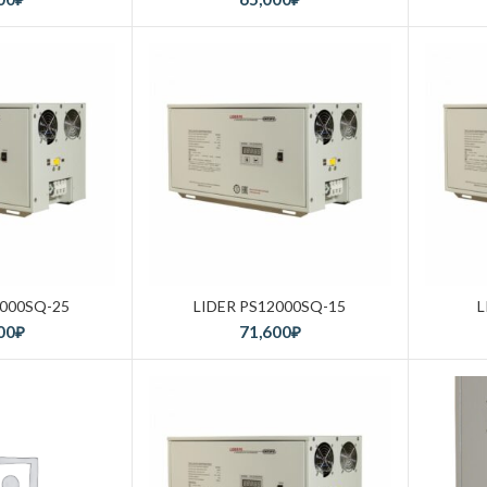
0000SQ-25
LIDER PS12000SQ-15
L
00
₽
71,600
₽