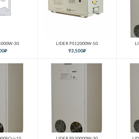
5000W-30
LIDER PS12000W-50
L
00
₽
93,500
₽
000SQ-I-15
LIDER PS20000W-30
LI