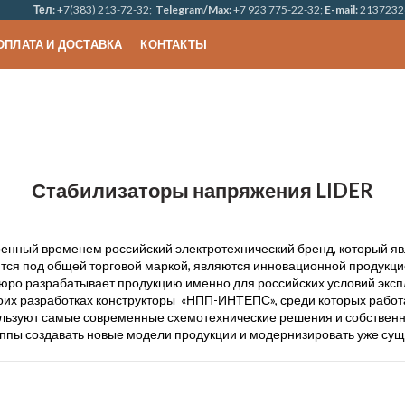
Тел:
+7(383) 213-72-32;
Telegram/Max:
+7 923 775-22-32;
E-mail:
2137232
ОПЛАТА И ДОСТАВКА
КОНТАКТЫ
Стабилизаторы напряжения LIDER
ренный временем российский электротехнический бренд, который яв
тся под общей торговой маркой, являются инновационной продукци
бюро разрабатывает продукцию именно для российских условий эксп
воих разработках конструкторы «НПП-ИНТЕПС», среди которых работ
ользуют самые современные схемотехнические решения и собственны
ппы создавать новые модели продукции и модернизировать уже су