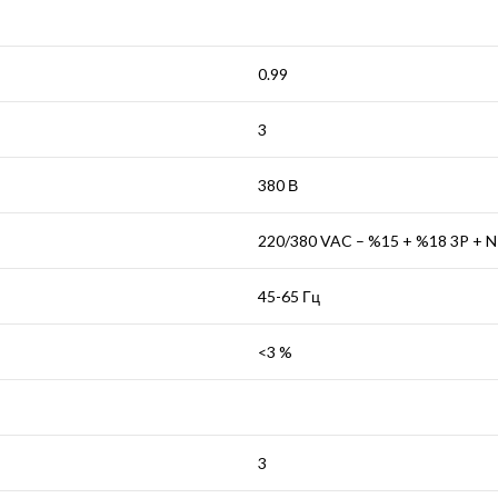
0.99
3
380 В
220/380 VAC – %15 + %18 3P + N
45-65 Гц
<3 %
3