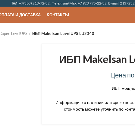
Тел:
+7(383) 213-72-32;
Telegram/Max:
+7 923 775-22-32;
E-mail:
2137232
ОПЛАТА И ДОСТАВКА
КОНТАКТЫ
Серия LevelUPS
ИБП Makelsan LevelUPS LU3340
ИБП Makelsan L
Цена по
ИБП мощнос
Информацию о наличии или сроке постав
стоимость можете уточнить по конта