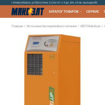
г.Новосибирск, ул.Ватутина 11 (пн-пт: с 9 до 18ч, сб-вс: выходной)
КАТАЛОГ ТОВАРОВ
СЕРВИС
Главная
Источники бесперебойного питания
ИБП Makelsan