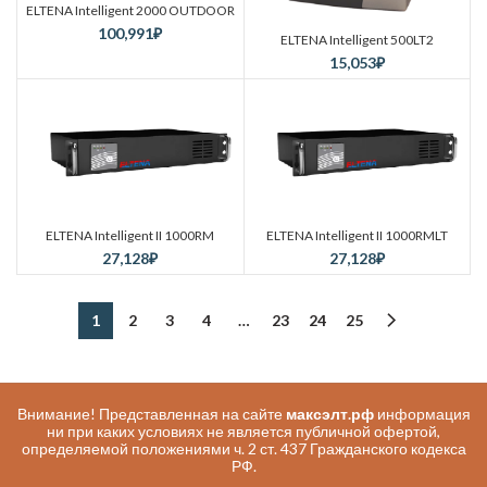
ELTENA Intelligent 2000 OUTDOOR
100,991
₽
ELTENA Intelligent 500LT2
15,053
₽
ELTENA Intelligent II 1000RM
ELTENA Intelligent II 1000RMLT
27,128
₽
27,128
₽
1
2
3
4
…
23
24
25
Внимание! Представленная на сайте
максэлт.рф
информация
ни при каких условиях не является публичной офертой,
определяемой положениями ч. 2 ст. 437 Гражданского кодекса
РФ.