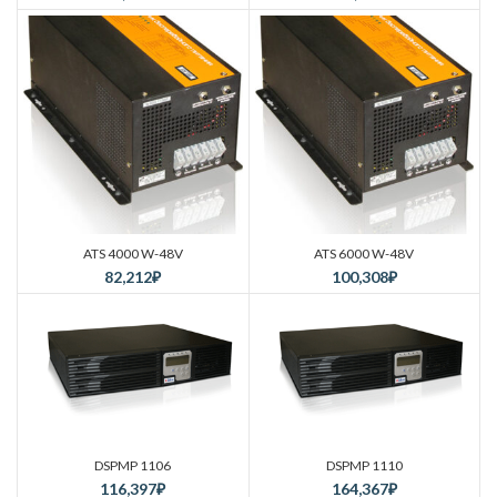
ATS 4000 W-48V
ATS 6000 W-48V
82,212
₽
100,308
₽
DSPMP 1106
DSPMP 1110
116,397
₽
164,367
₽