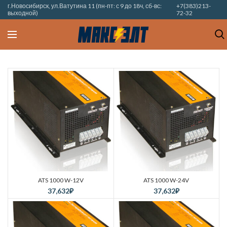
г.Новосибирск, ул.Ватутина 11 (пн-пт: с 9 до 18ч, сб-вс:
+7(383)213-
выходной)
72-32
ATS 1000 W-12V
ATS 1000 W-24V
37,632
₽
37,632
₽