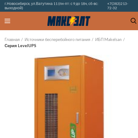
г.Новосибирск, ул.Ватутина 11 (пн-пт: с 9 до 18ч, сб-вс:
+7(383)213-
выходной)
72-32
Главная
Источники бесперебойного питания
ИБП Makelsan
Серия LevelUPS