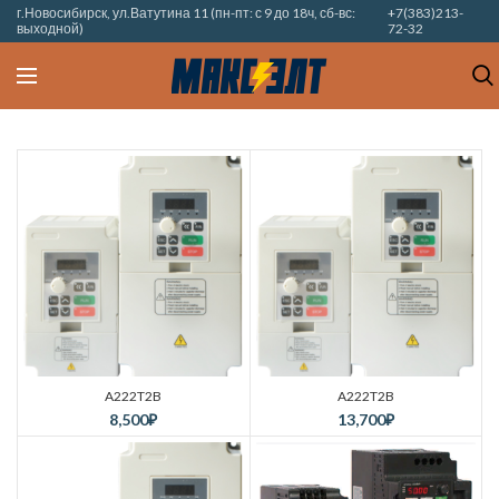
г.Новосибирск, ул.Ватутина 11 (пн-пт: с 9 до 18ч, сб-вс:
+7(383)213-
выходной)
72-32
A222T2B
A222T2B
8,500
₽
13,700
₽