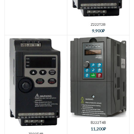
Z222T2B
9,900
₽
В222Т4В
11,200
₽
Z222T4B