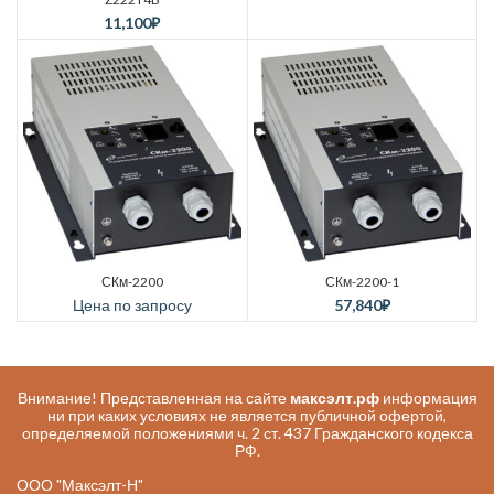
11,100
₽
СКм-2200
СКм-2200-1
Цена по запросу
57,840
₽
Внимание! Представленная на сайте
максэлт.рф
информация
ни при каких условиях не является публичной офертой,
определяемой положениями ч. 2 ст. 437 Гражданского кодекса
РФ.
ООО "Максэлт-Н"