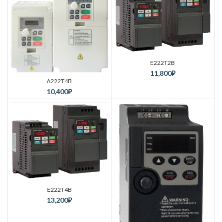
E222T2B
11,800
₽
A222T4B
10,400
₽
E222T4B
13,200
₽